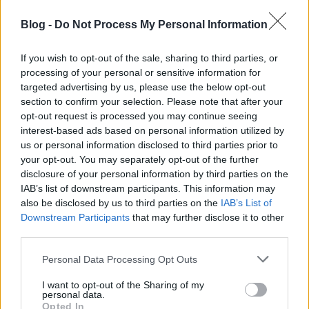
negatívan befolyásolhatja a teljesítő- és
koncentrálóképességet, a közérzetet vagy akár a
Blog -
Do Not Process My Personal Information
lelkiállapotot is.
Kezelés:
If you wish to opt-out of the sale, sharing to third parties, or
processing of your personal or sensitive information for
targeted advertising by us, please use the below opt-out
Az időjárás érzékenység általában a meglevő
section to confirm your selection. Please note that after your
egészségügyi problémák okozta tüneteket
opt-out request is processed you may continue seeing
fokozza
interest-based ads based on personal information utilized by
Pajzsmirigy alulműködés/jódhiány fokozza a
us or personal information disclosed to third parties prior to
meteoropátiát., ha ilyen problémád lehet
your opt-out. You may separately opt-out of the further
vizsgáltasd ki.
disclosure of your personal information by third parties on the
IAB’s list of downstream participants. This information may
Csökkentsd a koffein bevitelt
also be disclosed by us to third parties on the
IAB’s List of
Támogasd az immunrendszered! Ginseng,
Downstream Participants
that may further disclose it to other
vitamin C and E.
third parties.
A fizikai aktivitás pl. kocogás, séta erősíti az
Please note that this website/app uses one or more Google
érrendszert és az idegrendszert
Personal Data Processing Opt Outs
services and may gather and store information including but
kiegyensúlyozza.
not limited to your visit or usage behaviour. You may click to
I want to opt-out of the Sharing of my
Váltakozó hideg-melegvizes zuhany is ugyanígy
personal data.
grant or deny consent to Google and its third-party tags to
hat.
Opted In