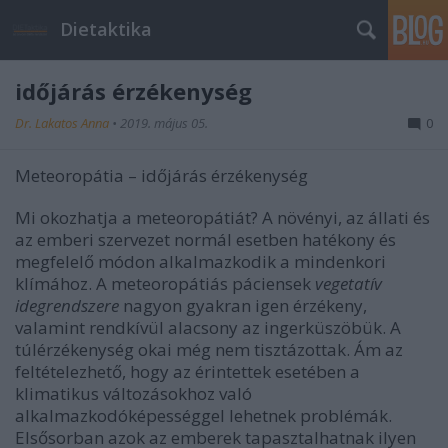
Dietaktika
időjárás érzékenység
Dr. Lakatos Anna
•
2019. május 05.
0
Meteoropátia – időjárás érzékenység
Mi okozhatja a meteoropátiát? A növényi, az állati és
az emberi szervezet normál esetben hatékony és
megfelelő módon alkalmazkodik a mindenkori
klímához. A meteoropátiás páciensek
vegetatív
idegrendszere
nagyon gyakran igen érzékeny,
valamint rendkívül alacsony az ingerküszöbük. A
túlérzékenység okai még nem tisztázottak. Ám az
feltételezhető, hogy az érintettek esetében a
klimatikus változásokhoz való
alkalmazkodóképességgel lehetnek problémák.
Elsősorban azok az emberek tapasztalhatnak ilyen