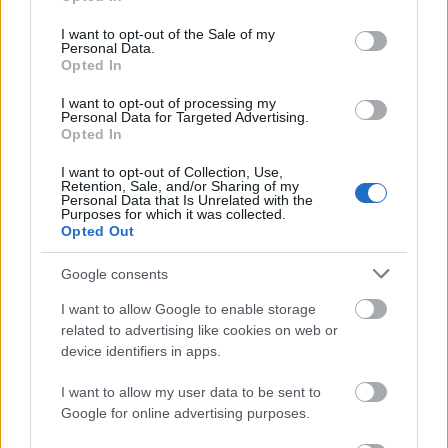
use your data for below specified purposes in below Google
Akármilyen idő van, minél többet legyünk
consent section.
I want to opt-out of the Sale of my
szabadban!
Personal Data.
Opted In
Ha magas vérnyomásod van jól öltözz fel
hideg/szeles időben!
I want to opt-out of processing my
Personal Data for Targeted Advertising.
Ha alacsony vérnyomásod van, kezdd a napod
Opted In
10-20 perc tornával.
I want to opt-out of Collection, Use,
Diéta az időjárás érzékenységben: -
Retention, Sale, and/or Sharing of my
Personal Data that Is Unrelated with the
Kiegyensúlyozott étkezést folytass! (se túl sok – se túl
Purposes for which it was collected.
kevés!)
Opted Out
A következő élelmiszerek segíthetnek:
Google consents
I want to allow Google to enable storage
cékla
related to advertising like cookies on web or
mazsola
device identifiers in apps.
aszalt sárgabarack, szilva
I want to allow my user data to be sent to
narancs
Google for online advertising purposes.
magok