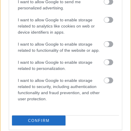
hagyma
I want to allow Google to send me
personalized advertising.
Végül a legfontosabb tipp: Nézd meg az időjárás
előrejelzést és igyekezzél a rád váró stresszel járó
I want to allow Google to enable storage
tevékenységeket csökkenteni!
related to analytics like cookies on web or
device identifiers in apps.
I want to allow Google to enable storage
related to functionality of the website or app.
Címkék:
időjárás érzékenység
meteoropátia
időjárás és
I want to allow Google to enable storage
sport
időjárás és egészség
figyelem! frontok
időjárás és
related to personalization.
étkezés
Dr.LA lovon esőben
I want to allow Google to enable storage
related to security, including authentication
functionality and fraud prevention, and other
user protection.
Ajánlott bejegyzések:
Az olaszok folyton tésztát esznek,
CONFIRM
mégsem híznak el. De hogy csinálják?