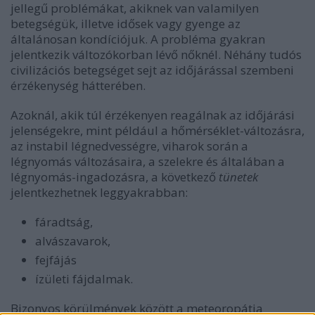
jellegű problémákat, akiknek van valamilyen
betegségük, illetve idősek vagy gyenge az
általánosan kondíciójuk. A probléma gyakran
jelentkezik változókorban lévő nőknél. Néhány tudós
civilizációs betegséget sejt az időjárással szembeni
érzékenység hátterében.
Azoknál, akik túl érzékenyen reagálnak az időjárási
jelenségekre, mint például a hőmérséklet-változásra,
az instabil légnedvességre, viharok során a
légnyomás változásaira, a szelekre és általában a
légnyomás-ingadozásra, a következő
tünetek
jelentkezhetnek leggyakrabban:
fáradtság,
alvászavarok,
fejfájás
ízületi fájdalmak.
Bizonyos körülmények között a meteoropátia