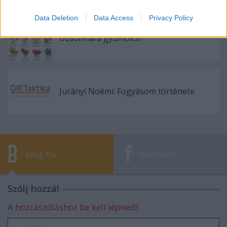
Data Deletion
Data Access
Privacy Policy
Uzsonnára gyümölcs?
Jurányi Noémi: Fogyásom története
blog.hu
facebook
Szólj hozzá!
A hozzászóláshoz be kell lépned!